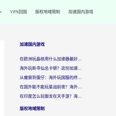
VPN回国
版权地域限制
加速国内游戏
加速国内游戏
在欧洲玩晶核用什么加速器最好呢？一个老玩家的真心话
海外玩新寻仙总卡顿？这份加速器选择指南让你秒回国服流畅体验
从魔兽到蛋仔：海外玩国服的终极加速指南，找到你的专属高速通道
在国外能不能玩星战前夜？海外党国服游戏不卡顿的秘密武器在这里
在印度怎么玩御龙在天手游？海外党畅玩国服的终极生存指南
版权地域限制