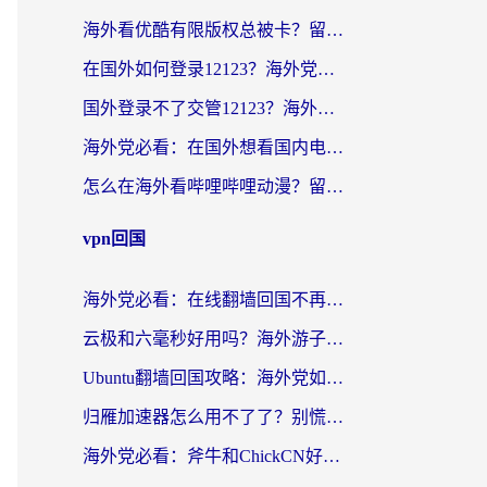
海外看优酷有限版权总被卡？留学生亲测有效的回国加速器选择指南
在国外如何登录12123？海外党必备的回国加速实用指南
国外登录不了交管12123？海外华人亲测有效的回国加速器选择指南
海外党必看：在国外想看国内电视剧用什么软件？3步解决地域限制
怎么在海外看哔哩哔哩动漫？留学生亲测有效的回国加速方案
vpn回国
海外党必看：在线翻墙回国不再难！教你选对加速器无缝刷国内资源
云极和六毫秒好用吗？海外游子解锁国内资源的真实答案
Ubuntu翻墙回国攻略：海外党如何选对加速器，无缝刷国内剧玩游戏？
归雁加速器怎么用不了了？别慌，这篇指南教你如何丝滑“回家”
海外党必看：斧牛和ChickCN好用吗？3款热门加速器实测+番茄加速器深度体验