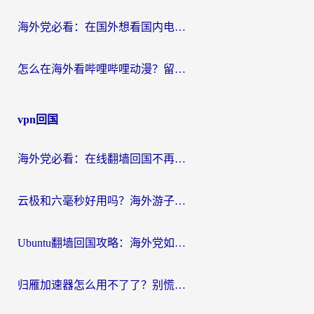
海外党必看：在国外想看国内电视剧用什么软件？3步解决地域限制
怎么在海外看哔哩哔哩动漫？留学生亲测有效的回国加速方案
vpn回国
海外党必看：在线翻墙回国不再难！教你选对加速器无缝刷国内资源
云极和六毫秒好用吗？海外游子解锁国内资源的真实答案
Ubuntu翻墙回国攻略：海外党如何选对加速器，无缝刷国内剧玩游戏？
归雁加速器怎么用不了了？别慌，这篇指南教你如何丝滑“回家”