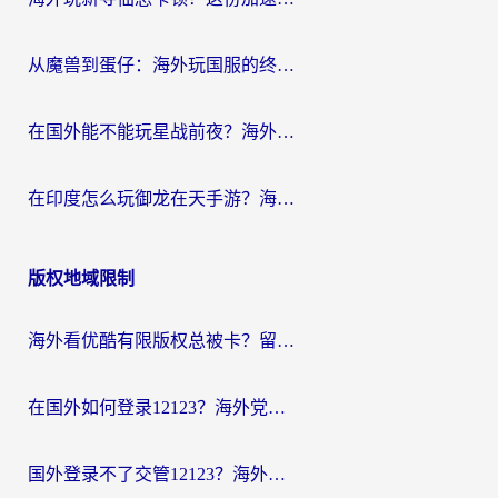
从魔兽到蛋仔：海外玩国服的终极加速指南，找到你的专属高速通道
在国外能不能玩星战前夜？海外党国服游戏不卡顿的秘密武器在这里
在印度怎么玩御龙在天手游？海外党畅玩国服的终极生存指南
版权地域限制
海外看优酷有限版权总被卡？留学生亲测有效的回国加速器选择指南
在国外如何登录12123？海外党必备的回国加速实用指南
国外登录不了交管12123？海外华人亲测有效的回国加速器选择指南