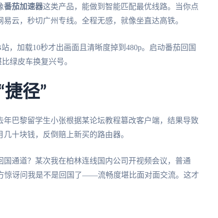
像
番茄加速器
这类产品，能做到智能匹配最优线路。当你点
网易云，秒切广州专线。全程无感，就像坐直达高铁。
站，加载10秒才出画面且清晰度掉到480p。启动番茄回国
堪比绿皮车换复兴号。
捷径”
去年巴黎留学生小张根据某论坛教程篡改客户端，结果导致
月几十块钱，反倒赔上新买的路由器。
回国通道？某次我在柏林连线国内公司开视频会议，普通
对方惊讶问我是不是回国了——流畅度堪比面对面交流。这才