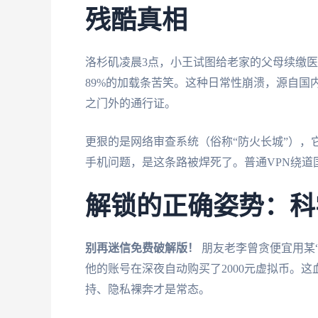
残酷真相
洛杉矶凌晨3点，小王试图给老家的父母续缴医
89%的加载条苦笑。这种日常性崩溃，源自国内
之门外的通行证。
更狠的是网络审查系统（俗称“防火长城”），
手机问题，是这条路被焊死了。普通VPN绕
解锁的正确姿势：科
别再迷信免费破解版！
朋友老李曾贪便宜用某
他的账号在深夜自动购买了2000元虚拟币。
持、隐私裸奔才是常态。