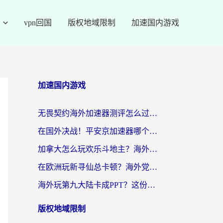
vpn回国
版权地域限制
加速国内游戏
加速国内游戏
无畏契约海外加速器测评怎么过？海外玩家亲测实用指南（附小众技巧）
在国外决战！平安京加速器哪个好用一点？老玩家亲测番茄加速器全解析
加拿大怎么玩欢乐斗地主？海外党国服游戏加速终极指南（附绝地求生未来之役300英雄实测）
在欧洲玩新寻仙总卡顿？海外党必看的国服游戏加速全攻略
海外玩第九大陆卡成PPT？这份网络加速指南帮你丝滑上分
版权地域限制