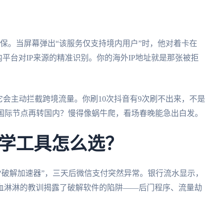
保。当屏幕弹出“该服务仅支持境内用户”时，他对着卡在
平台对IP来源的精准识别。你的海外IP地址就是那张被拒
它会主动拦截跨境流量。你刷10次抖音有9次刷不出来，不是
道国际节点再转国内？慢得像蜗牛爬，看场春晚能急出白发。
学工具怎么选？
“破解加速器”，三天后微信支付突然异常。银行流水显示，
这血淋淋的教训揭露了破解软件的陷阱——后门程序、流量劫