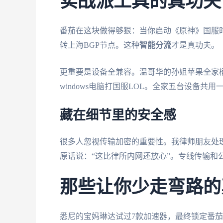
实战派工具的真功夫
番茄在这块做得够狠：当你启动《原神》国服
转上海BGP节点。这种
智能分流
才是真功夫。
更重要是设备全兼容。温哥华的孙姐苹果全家桶（i
windows电脑打国服LOL。全家五台设备共
藏在细节里的安全感
很多人忽视传输加密的重要性。我律师朋友处理
原话说：“这比律所内网还放心”。专线传输和
那些让你少走弯路的
悉尼的宝妈琳达试过7款加速器，最终锁定番