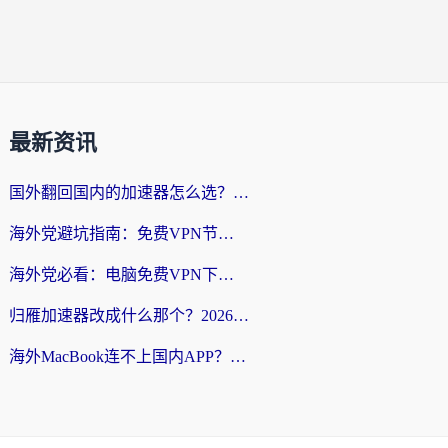
最新资讯
国外翻回国内的加速器怎么选？海外党亲测实用指南，告别地域限制
海外党避坑指南：免费VPN节点真的靠谱吗？教你选对回国加速器无缝访问国内资源
海外党必看：电脑免费VPN下载指南+回国加速器选择全攻略，告别地区限制
归雁加速器改成什么那个？2026海外党回国加速全攻略：告别地区限制，轻松刷剧玩游戏
海外MacBook连不上国内APP？选对回国VPN，告别地区限制的烦恼