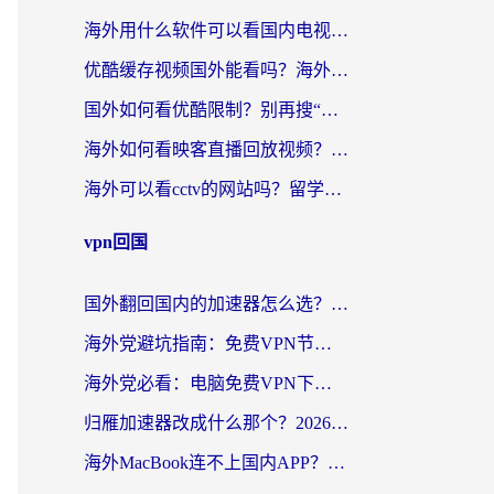
海外用什么软件可以看国内电视？留学生亲测有效的追剧自由指南
优酷缓存视频国外能看吗？海外党追剧看片的终极解决方案来了
国外如何看优酷限制？别再搜“在日本哪个软件可以看中国电视剧”，这篇教你搞定
海外如何看映客直播回放视频？这份攻略帮你搞定（附腾讯优酷观看技巧）
海外可以看cctv的网站吗？留学生亲测有效的回国追剧方案
vpn回国
国外翻回国内的加速器怎么选？海外党亲测实用指南，告别地域限制
海外党避坑指南：免费VPN节点真的靠谱吗？教你选对回国加速器无缝访问国内资源
海外党必看：电脑免费VPN下载指南+回国加速器选择全攻略，告别地区限制
归雁加速器改成什么那个？2026海外党回国加速全攻略：告别地区限制，轻松刷剧玩游戏
海外MacBook连不上国内APP？选对回国VPN，告别地区限制的烦恼