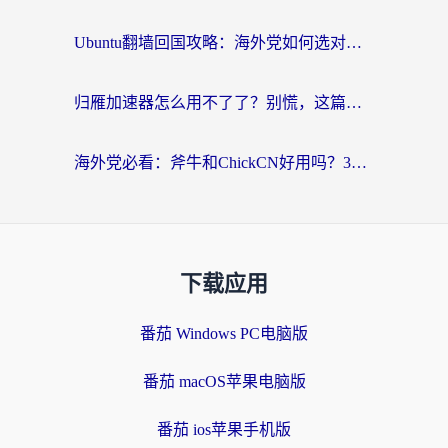
Ubuntu翻墙回国攻略：海外党如何选对加速器，无缝刷国内剧玩游戏？
归雁加速器怎么用不了了？别慌，这篇指南教你如何丝滑“回家”
海外党必看：斧牛和ChickCN好用吗？3款热门加速器实测+番茄加速器深度体验
下载应用
番茄 Windows PC电脑版
番茄 macOS苹果电脑版
番茄 ios苹果手机版