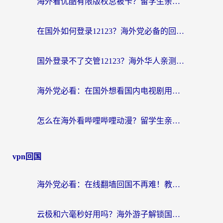
海外看优酷有限版权总被卡？留学生亲测有效的回国加速器选择指南
在国外如何登录12123？海外党必备的回国加速实用指南
国外登录不了交管12123？海外华人亲测有效的回国加速器选择指南
海外党必看：在国外想看国内电视剧用什么软件？3步解决地域限制
怎么在海外看哔哩哔哩动漫？留学生亲测有效的回国加速方案
vpn回国
海外党必看：在线翻墙回国不再难！教你选对加速器无缝刷国内资源
云极和六毫秒好用吗？海外游子解锁国内资源的真实答案