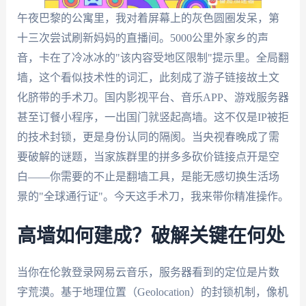
午夜巴黎的公寓里，我对着屏幕上的灰色圆圈发呆，第
十三次尝试刷新妈妈的直播间。5000公里外家乡的声
音，卡在了冷冰冰的"该内容受地区限制"提示里。全局翻
墙，这个看似技术性的词汇，此刻成了游子链接故土文
化脐带的手术刀。国内影视平台、音乐APP、游戏服务器
甚至订餐小程序，一出国门就竖起高墙。这不仅是IP被拒
的技术封锁，更是身份认同的隔阂。当央视春晚成了需
要破解的谜题，当家族群里的拼多多砍价链接点开是空
白——你需要的不止是翻墙工具，是能无感切换生活场
景的"全球通行证"。今天这手术刀，我来带你精准操作。
高墙如何建成？破解关键在何处
当你在伦敦登录网易云音乐，服务器看到的定位是片数
字荒漠。基于地理位置（Geolocation）的封锁机制，像机