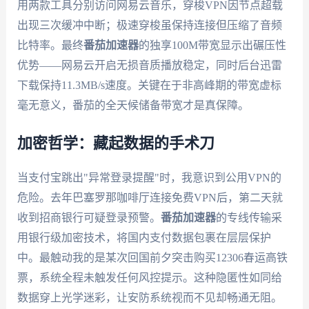
用两款工具分别访问网易云音乐，穿梭VPN因节点超载
出现三次缓冲中断；极速穿梭虽保持连接但压缩了音频
比特率。最终
番茄加速器
的独享100M带宽显示出碾压性
优势——网易云开启无损音质播放稳定，同时后台迅雷
下载保持11.3MB/s速度。关键在于非高峰期的带宽虚标
毫无意义，番茄的全天候储备带宽才是真保障。
加密哲学：藏起数据的手术刀
当支付宝跳出"异常登录提醒"时，我意识到公用VPN的
危险。去年巴塞罗那咖啡厅连接免费VPN后，第二天就
收到招商银行可疑登录预警。
番茄加速器
的专线传输采
用银行级加密技术，将国内支付数据包裹在层层保护
中。最触动我的是某次回国前夕突击购买12306春运高铁
票，系统全程未触发任何风控提示。这种隐匿性如同给
数据穿上光学迷彩，让安防系统视而不见却畅通无阻。