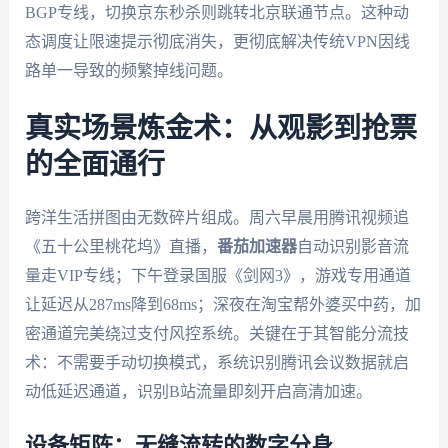
BGP专线，切换京东秒杀则跳转北京联通节点。这种动
态调度让限速提示彻底消失，更彻底解决传统VPN因线
路单一导致的频繁掉线问题。
真实场景炼金术：从观影到抢票
的全面通行
跨洋生活拼图由无数碎片组成。周六早晨用腾讯视频追
《五十公里桃花坞》直播，
番茄加速器
自动识别影音流
量走VIP专线；下午登录国服《剑网3》，游戏专用通道
让延迟从287ms降到68ms；深夜在淘宝帮外婆买中药，加
密通道完美绕过支付风控系统。关键在于其智能分流技
术：不需要手动切换模式，系统识别腾讯会议数据就启
动低延迟通道，识别B站流量即刻开启高清加速。
设备矩阵：无缝流转的数字分身