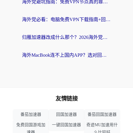
海外党避坑指南：免费VPN节点真的靠谱吗？教你选对回国加速器无缝访问国内资源
海外党必看：电脑免费VPN下载指南+回国加速器选择全攻略，告别地区限制
归雁加速器改成什么那个？2026海外党回国加速全攻略：告别地区限制，轻松刷剧玩游戏
海外MacBook连不上国内APP？选对回国VPN，告别地区限制的烦恼
友情链接
番茄加速器
回国加速器
番茄回国加速器
免费回国游戏加
一键回国加速器
奇迹MU加速用什
速器
么比较好