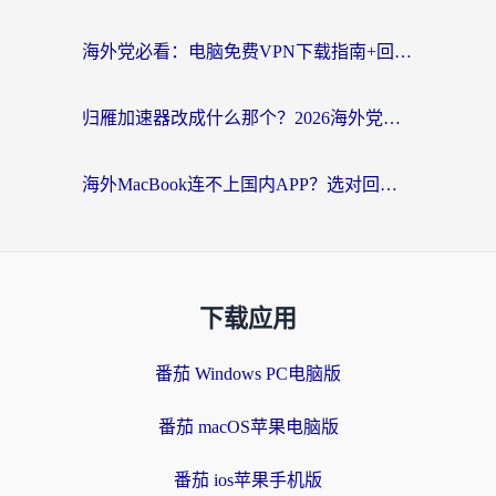
海外党必看：电脑免费VPN下载指南+回国加速器选择全攻略，告别地区限制
归雁加速器改成什么那个？2026海外党回国加速全攻略：告别地区限制，轻松刷剧玩游戏
海外MacBook连不上国内APP？选对回国VPN，告别地区限制的烦恼
下载应用
番茄 Windows PC电脑版
番茄 macOS苹果电脑版
番茄 ios苹果手机版