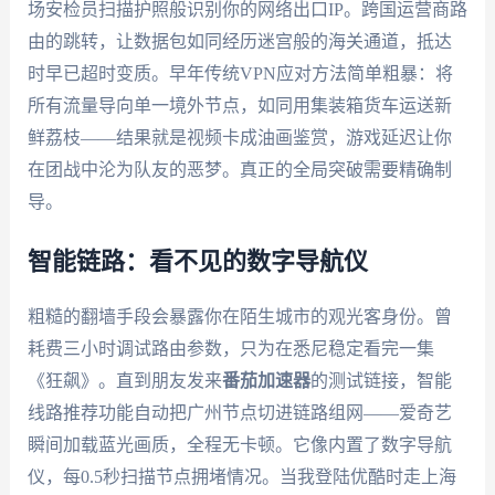
场安检员扫描护照般识别你的网络出口IP。跨国运营商路
由的跳转，让数据包如同经历迷宫般的海关通道，抵达
时早已超时变质。早年传统VPN应对方法简单粗暴：将
所有流量导向单一境外节点，如同用集装箱货车运送新
鲜荔枝——结果就是视频卡成油画鉴赏，游戏延迟让你
在团战中沦为队友的恶梦。真正的全局突破需要精确制
导。
智能链路：看不见的数字导航仪
粗糙的翻墙手段会暴露你在陌生城市的观光客身份。曾
耗费三小时调试路由参数，只为在悉尼稳定看完一集
《狂飙》。直到朋友发来
番茄加速器
的测试链接，智能
线路推荐功能自动把广州节点切进链路组网——爱奇艺
瞬间加载蓝光画质，全程无卡顿。它像内置了数字导航
仪，每0.5秒扫描节点拥堵情况。当我登陆优酷时走上海