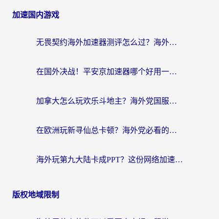
加速国内游戏
无畏契约海外加速器测评怎么过？海外玩家亲测实用指南（附小众技巧）
在国外决战！平安京加速器哪个好用一点？老玩家亲测番茄加速器全解析
加拿大怎么玩欢乐斗地主？海外党国服游戏加速终极指南（附绝地求生未来之役300英雄实测）
在欧洲玩新寻仙总卡顿？海外党必看的国服游戏加速全攻略
海外玩第九大陆卡成PPT？这份网络加速指南帮你丝滑上分
版权地域限制