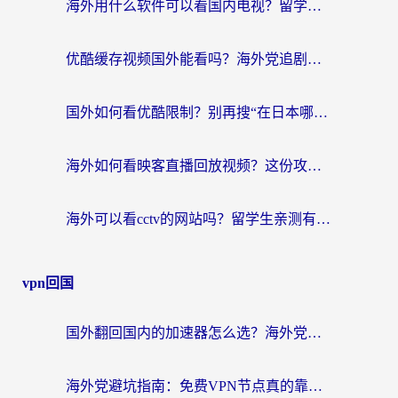
海外用什么软件可以看国内电视？留学生亲测有效的追剧自由指南
优酷缓存视频国外能看吗？海外党追剧看片的终极解决方案来了
国外如何看优酷限制？别再搜“在日本哪个软件可以看中国电视剧”，这篇教你搞定
海外如何看映客直播回放视频？这份攻略帮你搞定（附腾讯优酷观看技巧）
海外可以看cctv的网站吗？留学生亲测有效的回国追剧方案
vpn回国
国外翻回国内的加速器怎么选？海外党亲测实用指南，告别地域限制
海外党避坑指南：免费VPN节点真的靠谱吗？教你选对回国加速器无缝访问国内资源