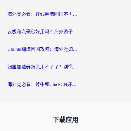
海外党必看：在线翻墙回国不再难！教你选对加速器无缝刷国内资源
云极和六毫秒好用吗？海外游子解锁国内资源的真实答案
Ubuntu翻墙回国攻略：海外党如何选对加速器，无缝刷国内剧玩游戏？
归雁加速器怎么用不了了？别慌，这篇指南教你如何丝滑“回家”
海外党必看：斧牛和ChickCN好用吗？3款热门加速器实测+番茄加速器深度体验
下载应用