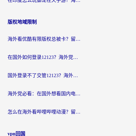
在印度怎么玩御龙在天手游？海外党畅玩国服的终极生存指南
版权地域限制
海外看优酷有限版权总被卡？留学生亲测有效的回国加速器选择指南
在国外如何登录12123？海外党必备的回国加速实用指南
国外登录不了交管12123？海外华人亲测有效的回国加速器选择指南
海外党必看：在国外想看国内电视剧用什么软件？3步解决地域限制
怎么在海外看哔哩哔哩动漫？留学生亲测有效的回国加速方案
vpn回国