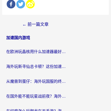
文
←
前一篇文章
章
加速国内游戏
导
航
在欧洲玩晶核用什么加速器最好呢？一个老玩家的真心话
海外玩新寻仙总卡顿？这份加速器选择指南让你秒回国服流畅体验
从魔兽到蛋仔：海外玩国服的终极加速指南，找到你的专属高速通道
在国外能不能玩星战前夜？海外党国服游戏不卡顿的秘密武器在这里