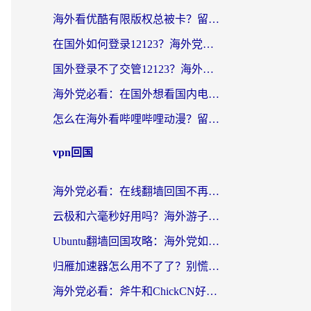
海外看优酷有限版权总被卡？留学生亲测有效的回国加速器选择指南
在国外如何登录12123？海外党必备的回国加速实用指南
国外登录不了交管12123？海外华人亲测有效的回国加速器选择指南
海外党必看：在国外想看国内电视剧用什么软件？3步解决地域限制
怎么在海外看哔哩哔哩动漫？留学生亲测有效的回国加速方案
vpn回国
海外党必看：在线翻墙回国不再难！教你选对加速器无缝刷国内资源
云极和六毫秒好用吗？海外游子解锁国内资源的真实答案
Ubuntu翻墙回国攻略：海外党如何选对加速器，无缝刷国内剧玩游戏？
归雁加速器怎么用不了了？别慌，这篇指南教你如何丝滑“回家”
海外党必看：斧牛和ChickCN好用吗？3款热门加速器实测+番茄加速器深度体验