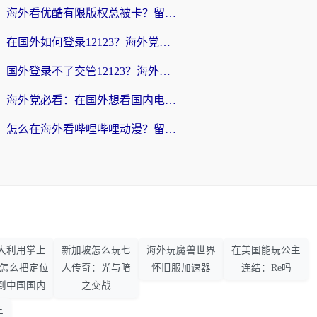
海外看优酷有限版权总被卡？留学生亲测有效的回国加速器选择指南
在国外如何登录12123？海外党必备的回国加速实用指南
国外登录不了交管12123？海外华人亲测有效的回国加速器选择指南
海外党必看：在国外想看国内电视剧用什么软件？3步解决地域限制
怎么在海外看哔哩哔哩动漫？留学生亲测有效的回国加速方案
大利用掌上
新加坡怎么玩七
海外玩魔兽世界
在美国能玩公主
33怎么把定位
人传奇：光与暗
怀旧服加速器
连结：Re吗
到中国国内
之交战
王