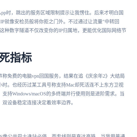
pp时，跳出的服务区域限制提示让我愣住。后来才明白国
外IP就像安检员般将你拒之门外。不过通过让流量"中转回
这种数字隧道不仅改变你的IP归属地，更能优化国际网络节
死指标
称免费的电脑vpn回国服务，结果在追《庆余年2》大结局
时。也经历过某工具号称支持Mac却死活连不上东方卫视
Windows/macOS的多终端并行使用则是进阶需求。当
，双设备稳定连接决定着效率边界。
PN像公共巴士逢站必停，而专线则是直达高铁。当我用普通