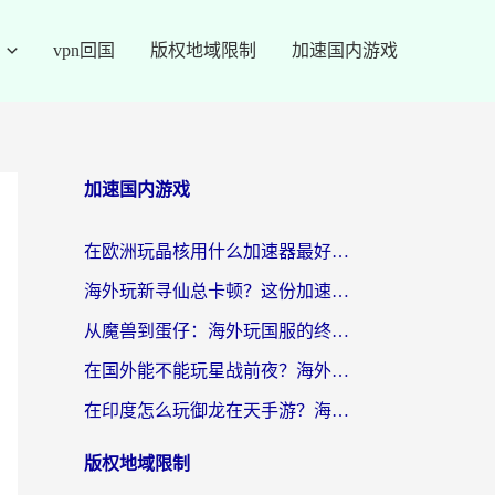
vpn回国
版权地域限制
加速国内游戏
加速国内游戏
在欧洲玩晶核用什么加速器最好呢？一个老玩家的真心话
海外玩新寻仙总卡顿？这份加速器选择指南让你秒回国服流畅体验
从魔兽到蛋仔：海外玩国服的终极加速指南，找到你的专属高速通道
在国外能不能玩星战前夜？海外党国服游戏不卡顿的秘密武器在这里
在印度怎么玩御龙在天手游？海外党畅玩国服的终极生存指南
版权地域限制