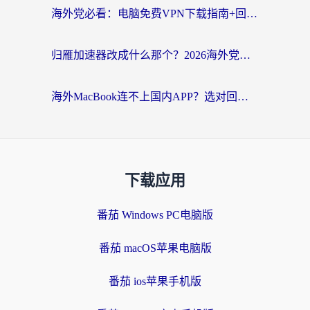
海外党必看：电脑免费VPN下载指南+回国加速器选择全攻略，告别地区限制
归雁加速器改成什么那个？2026海外党回国加速全攻略：告别地区限制，轻松刷剧玩游戏
海外MacBook连不上国内APP？选对回国VPN，告别地区限制的烦恼
下载应用
番茄 Windows PC电脑版
番茄 macOS苹果电脑版
番茄 ios苹果手机版