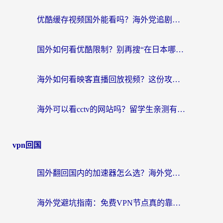
优酷缓存视频国外能看吗？海外党追剧看片的终极解决方案来了
国外如何看优酷限制？别再搜“在日本哪个软件可以看中国电视剧”，这篇教你搞定
海外如何看映客直播回放视频？这份攻略帮你搞定（附腾讯优酷观看技巧）
海外可以看cctv的网站吗？留学生亲测有效的回国追剧方案
vpn回国
国外翻回国内的加速器怎么选？海外党亲测实用指南，告别地域限制
海外党避坑指南：免费VPN节点真的靠谱吗？教你选对回国加速器无缝访问国内资源