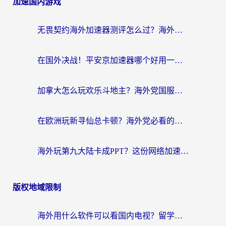
加速国内游戏
无畏契约海外加速器测评怎么过？海外玩家亲测实用指南（附小众技巧）
在国外决战！平安京加速器哪个好用一点？老玩家亲测番茄加速器全解析
加拿大怎么玩欢乐斗地主？海外党国服游戏加速终极指南（附绝地求生未来之役300英雄实测）
在欧洲玩新寻仙总卡顿？海外党必看的国服游戏加速全攻略
海外玩第九大陆卡成PPT？这份网络加速指南帮你丝滑上分
版权地域限制
海外用什么软件可以看国内电视？留学生亲测有效的追剧自由指南