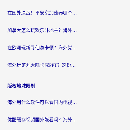
在国外决战！平安京加速器哪个好用一点？老玩家亲测番茄加速器全解析
加拿大怎么玩欢乐斗地主？海外党国服游戏加速终极指南（附绝地求生未来之役300英雄实测）
在欧洲玩新寻仙总卡顿？海外党必看的国服游戏加速全攻略
海外玩第九大陆卡成PPT？这份网络加速指南帮你丝滑上分
版权地域限制
海外用什么软件可以看国内电视？留学生亲测有效的追剧自由指南
优酷缓存视频国外能看吗？海外党追剧看片的终极解决方案来了