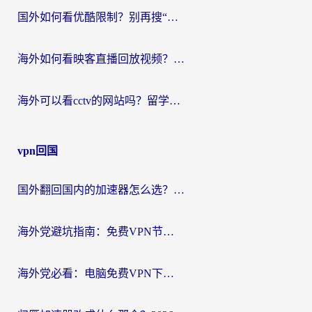
国外如何看优酷限制？别再搜“在日本哪个软件可以看中国电视剧”，这篇教你搞定
海外如何看映客直播回放视频？这份攻略帮你搞定（附腾讯优酷观看技巧）
海外可以看cctv的网站吗？留学生亲测有效的回国追剧方案
vpn回国
国外翻回国内的加速器怎么选？海外党亲测实用指南，告别地域限制
海外党避坑指南：免费VPN节点真的靠谱吗？教你选对回国加速器无缝访问国内资源
海外党必看：电脑免费VPN下载指南+回国加速器选择全攻略，告别地区限制