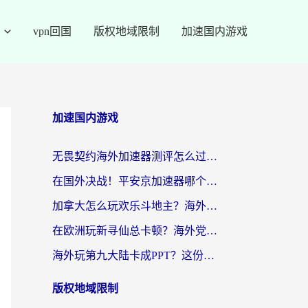
vpn回国
版权地域限制
加速国内游戏
加速国内游戏
无畏契约海外加速器测评怎么过？海外玩家亲测实用指南（附小众技巧）
在国外决战！平安京加速器哪个好用一点？老玩家亲测番茄加速器全解析
加拿大怎么玩欢乐斗地主？海外党国服游戏加速终极指南（附绝地求生未来之役300英雄实测）
在欧洲玩新寻仙总卡顿？海外党必看的国服游戏加速全攻略
海外玩第九大陆卡成PPT？这份网络加速指南帮你丝滑上分
版权地域限制