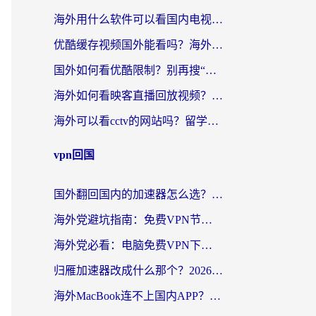
海外用什么软件可以看国内电视？留学生亲测有效的追剧自由指南
优酷缓存视频国外能看吗？海外党追剧看片的终极解决方案来了
国外如何看优酷限制？别再搜“在日本哪个软件可以看中国电视剧”，这篇教你搞定
海外如何看映客直播回放视频？这份攻略帮你搞定（附腾讯优酷观看技巧）
海外可以看cctv的网站吗？留学生亲测有效的回国追剧方案
vpn回国
国外翻回国内的加速器怎么选？海外党亲测实用指南，告别地域限制
海外党避坑指南：免费VPN节点真的靠谱吗？教你选对回国加速器无缝访问国内资源
海外党必看：电脑免费VPN下载指南+回国加速器选择全攻略，告别地区限制
归雁加速器改成什么那个？2026海外党回国加速全攻略：告别地区限制，轻松刷剧玩游戏
海外MacBook连不上国内APP？选对回国VPN，告别地区限制的烦恼