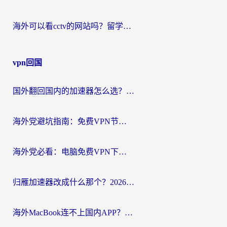
海外可以看cctv的网站吗？留学生亲测有效的回国追剧方案
vpn回国
国外翻回国内的加速器怎么选？海外党亲测实用指南，告别地域限制
海外党避坑指南：免费VPN节点真的靠谱吗？教你选对回国加速器无缝访问国内资源
海外党必看：电脑免费VPN下载指南+回国加速器选择全攻略，告别地区限制
归雁加速器改成什么那个？2026海外党回国加速全攻略：告别地区限制，轻松刷剧玩游戏
海外MacBook连不上国内APP？选对回国VPN，告别地区限制的烦恼