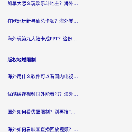
加拿大怎么玩欢乐斗地主？海外党国服游戏加速终极指南（附绝地求生未来之役300英雄实测）
在欧洲玩新寻仙总卡顿？海外党必看的国服游戏加速全攻略
海外玩第九大陆卡成PPT？这份网络加速指南帮你丝滑上分
版权地域限制
海外用什么软件可以看国内电视？留学生亲测有效的追剧自由指南
优酷缓存视频国外能看吗？海外党追剧看片的终极解决方案来了
国外如何看优酷限制？别再搜“在日本哪个软件可以看中国电视剧”，这篇教你搞定
海外如何看映客直播回放视频？这份攻略帮你搞定（附腾讯优酷观看技巧）