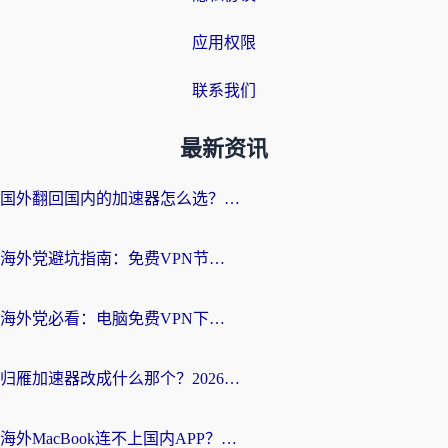
应用权限
联系我们
最新资讯
国外翻回国内的加速器怎么选？海外党亲测实用指南，告别地域限制
海外党避坑指南：免费VPN节点真的靠谱吗？教你选对回国加速器无缝访问国内资源
海外党必看：电脑免费VPN下载指南+回国加速器选择全攻略，告别地区限制
归雁加速器改成什么那个？2026海外党回国加速全攻略：告别地区限制，轻松刷剧玩游戏
海外MacBook连不上国内APP？选对回国VPN，告别地区限制的烦恼