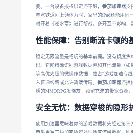
要。一台设备授权绑定还不够，
番茄加速器
支
星穹铁道》上领体力时，家里的iPad还能用同
时开着《逆水寒》进行帮战，多开互不影响，
性能保障：告别断流卡顿的
稳定无限流量是畅玩的基本前提。没有额度焦
码。它能精确识别游戏数据包和其他流量（如
等高优先级的微操作数据，独占“游戏加速专线
入普通线路或允许暂缓传输。
番茄加速器
还提
质的MMORPG发烧友，预留充沛的带宽资源
安全无忧：数据穿梭的隐形
使用加速器意味着你的游戏数据将先经过第三
器
采用军工级加密协议处理所有流经数据，即