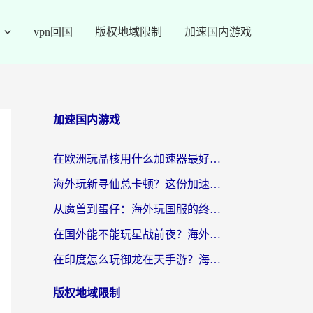
vpn回国
版权地域限制
加速国内游戏
加速国内游戏
在欧洲玩晶核用什么加速器最好呢？一个老玩家的真心话
海外玩新寻仙总卡顿？这份加速器选择指南让你秒回国服流畅体验
从魔兽到蛋仔：海外玩国服的终极加速指南，找到你的专属高速通道
在国外能不能玩星战前夜？海外党国服游戏不卡顿的秘密武器在这里
在印度怎么玩御龙在天手游？海外党畅玩国服的终极生存指南
版权地域限制