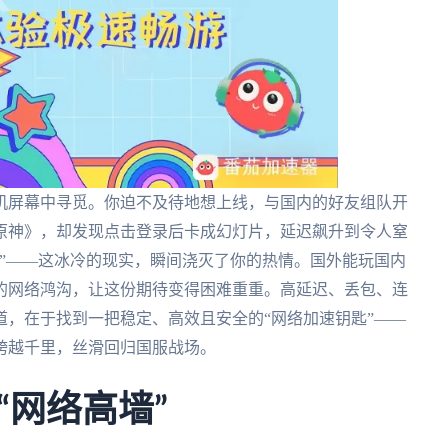
机屏幕中寻觅。你迫不及待地想上线，与国内的好友组队开
原神》，却发现点击登录后卡成幻灯片，延迟飙升到令人窒
”——这冰冷的现实，瞬间浇灭了你的热情。国外能玩国内
的网络鸿沟，让这份期待变得困难重重。高延迟、丢包、连
，在于找到一把稳定、高效且安全的“网络加速钥匙”——
跨越千里，丝滑回归国服战场。
“网络高墙”