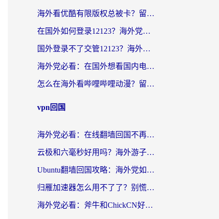
海外看优酷有限版权总被卡？留学生亲测有效的回国加速器选择指南
在国外如何登录12123？海外党必备的回国加速实用指南
国外登录不了交管12123？海外华人亲测有效的回国加速器选择指南
海外党必看：在国外想看国内电视剧用什么软件？3步解决地域限制
怎么在海外看哔哩哔哩动漫？留学生亲测有效的回国加速方案
vpn回国
海外党必看：在线翻墙回国不再难！教你选对加速器无缝刷国内资源
云极和六毫秒好用吗？海外游子解锁国内资源的真实答案
Ubuntu翻墙回国攻略：海外党如何选对加速器，无缝刷国内剧玩游戏？
归雁加速器怎么用不了了？别慌，这篇指南教你如何丝滑“回家”
海外党必看：斧牛和ChickCN好用吗？3款热门加速器实测+番茄加速器深度体验