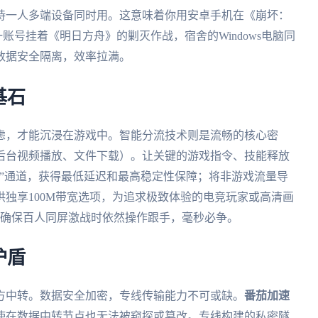
持一人多端设备同时用。这意味着你用安卓手机在《崩坏：
一账号挂着《明日方舟》的剿灭作战，宿舍的Windows电脑同
数据安全隔离，效率拉满。
基石
虑，才能沉浸在游戏中。智能分流技术则是流畅的核心密
后台视频播放、文件下载）。让关键的游戏指令、技能释放
”通道，获得最低延迟和最高稳定性保障；将非游戏流量导
供独享100M带宽选项，为追求极致体验的电竞玩家或高清画
，确保百人同屏激战时依然操作跟手，毫秒必争。
护盾
方中转。数据安全加密，专线传输能力不可或缺。
番茄加速
使在数据中转节点也无法被窥探或篡改。专线构建的私密隧