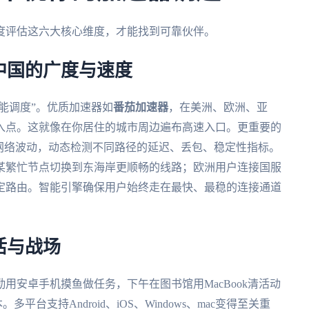
度评估这六大核心维度，才能找到可靠伙伴。
中国的广度与速度
能调度”。优质加速器如
番茄加速器
，在美洲、欧洲、亚
入点。这就像在你居住的城市周边遍布高速入口。更重要的
网络波动，动态检测不同路径的延迟、丢包、稳定性指标。
某繁忙节点切换到东海岸更顺畅的线路；欧洲用户连接国服
定路由。智能引擎确保用户始终走在最快、最稳的连接通道
活与战场
用安卓手机摸鱼做任务，下午在图书馆用MacBook清活动
平台支持Android、iOS、Windows、mac变得至关重