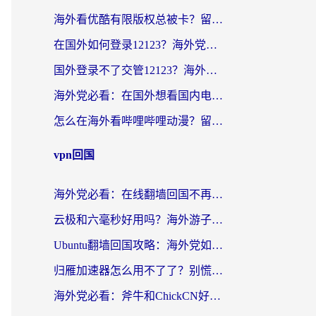
海外看优酷有限版权总被卡？留学生亲测有效的回国加速器选择指南
在国外如何登录12123？海外党必备的回国加速实用指南
国外登录不了交管12123？海外华人亲测有效的回国加速器选择指南
海外党必看：在国外想看国内电视剧用什么软件？3步解决地域限制
怎么在海外看哔哩哔哩动漫？留学生亲测有效的回国加速方案
vpn回国
海外党必看：在线翻墙回国不再难！教你选对加速器无缝刷国内资源
云极和六毫秒好用吗？海外游子解锁国内资源的真实答案
Ubuntu翻墙回国攻略：海外党如何选对加速器，无缝刷国内剧玩游戏？
归雁加速器怎么用不了了？别慌，这篇指南教你如何丝滑“回家”
海外党必看：斧牛和ChickCN好用吗？3款热门加速器实测+番茄加速器深度体验