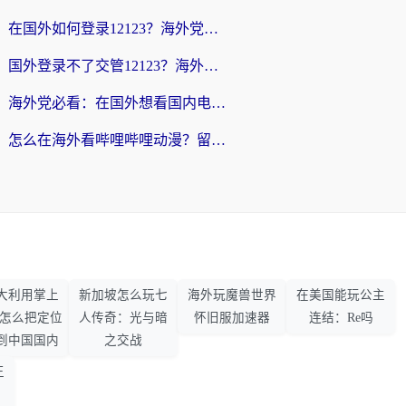
在国外如何登录12123？海外党必备的回国加速实用指南
国外登录不了交管12123？海外华人亲测有效的回国加速器选择指南
海外党必看：在国外想看国内电视剧用什么软件？3步解决地域限制
怎么在海外看哔哩哔哩动漫？留学生亲测有效的回国加速方案
大利用掌上
新加坡怎么玩七
海外玩魔兽世界
在美国能玩公主
33怎么把定位
人传奇：光与暗
怀旧服加速器
连结：Re吗
到中国国内
之交战
王