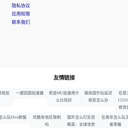
隐私协议
应用权限
联系我们
友情链接
游戏加
一键回国加速器
奇迹MU加速用什
钢岚国外玩延迟
在意
么比较好
很高怎么办
123
修改
怎么玩Dive欧服
优酷有地区限制
国外怎么打反恐
在南非怎么玩
吗
精英：全球攻势
者荣耀