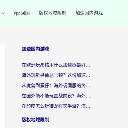
vpn回国
版权地域限制
加速国内游戏
加速国内游戏
在欧洲玩晶核用什么加速器最好呢？一个老玩家的真心话
海外玩新寻仙总卡顿？这份加速器选择指南让你秒回国服流畅体验
从魔兽到蛋仔：海外玩国服的终极加速指南，找到你的专属高速通道
在国外能不能玩星战前夜？海外党国服游戏不卡顿的秘密武器在这里
在印度怎么玩御龙在天手游？海外党畅玩国服的终极生存指南
版权地域限制