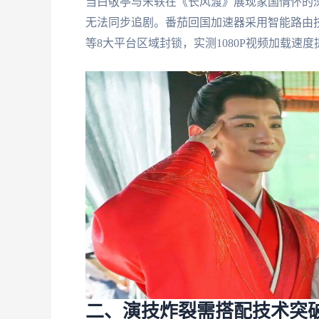
当白敬亭与宋轶在《长风渡》展现家国情怀的
无法同步追剧。番茄回国加速器采用智能路由技
等8大平台区域封锁，实测1080P视频加载速度提
二、演技炸裂需搭配技术突破